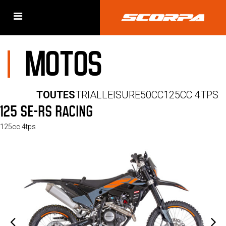
MOTOS
TOUTES
TRIAL
LEISURE
50CC
125CC 4TPS
125 SE-RS RACING
125cc 4tps