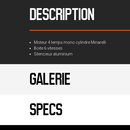
DESCRIPTION
Moteur 4 temps mono cylindre Minarelli
Boite 6 vitesses
Silencieux aluminium
GALERIE
SPECS